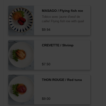
MASAGO / Flying fish roe
Tobico avec jaune d'oeuf de
caille/ Flying fish roe with quail
york
$9.94
CREVETTE / Shrimp
$7.50
THON ROUGE / Red tuna
$9.00