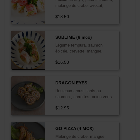
mélange de crabe, avocat,
mangue et thon épicé, sauce
$18.50
mayo-aigre douce
SUBLIME (6 mcx)
Légume tempura, saumon
épicée, crevette, mangue,
asperge, et laitue
$16.50
DRAGON EYES
Rouleaux croustillants au
saumon , carrottes, onion verts
et tobiko . Crunchy roll with
$12.95
salmon , carrot , green onion and
tobiko .
GO PIZZA (4 MCX)
Mélange de crabe, mangue,