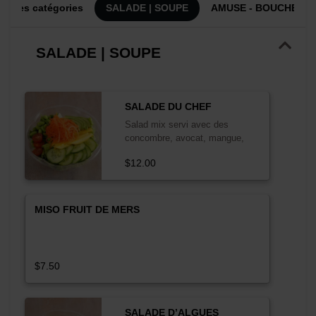
es les catégories
SALADE | SOUPE
AMUSE - BOUCHE
SALADE | SOUPE
SALADE DU CHEF
Salad mix servi avec des
concombre, avocat, mangue,
edamame, et carrots. Mix salad
$12.00
served with cucumber, avocado,
mango, edamame and carrots.
MISO FRUIT DE MERS
$7.50
SALADE D’ALGUES