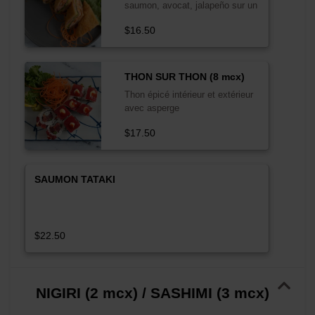
saumon, avocat, jalapeño sur un
lit de croutillant de riz
$16.50
THON SUR THON (8 mcx)
Thon épicé intérieur et extérieur
avec asperge
$17.50
SAUMON TATAKI
$22.50
NIGIRI (2 mcx) / SASHIMI (3 mcx)