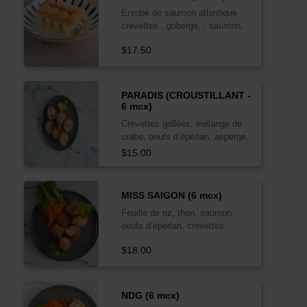
Enrobé de saumon atlantique ,
crevettes , goberge, , saumon,
avocat et sauce secret GO
$17.50
PARADIS (CROUSTILLANT -
6 mcx)
Crevettes grillées, mélange de
crabe, oeufs d’éperlan, asperge,
ail, sauce exotique épicée
$15.00
MISS SAIGON (6 mcx)
Feuille de riz, thon, saumon,
oeufs d’éperlan, crevettes
tempura, mélange de crabes,
$18.00
sauce secrète GO
NDG (6 mcx)