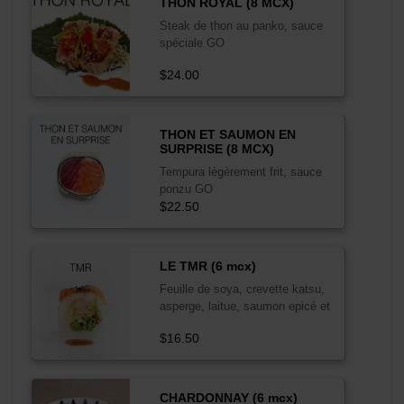
THON ROYAL (8 MCX)
Steak de thon au panko, sauce
spéciale GO
$24.00
THON ET SAUMON EN
SURPRISE (8 MCX)
Tempura légèrement frit, sauce
ponzu GO
$22.50
LE TMR (6 mcx)
Feuille de soya, crevette katsu,
asperge, laitue, saumon epicé et
sauce teriyaki
$16.50
CHARDONNAY (6 mcx)