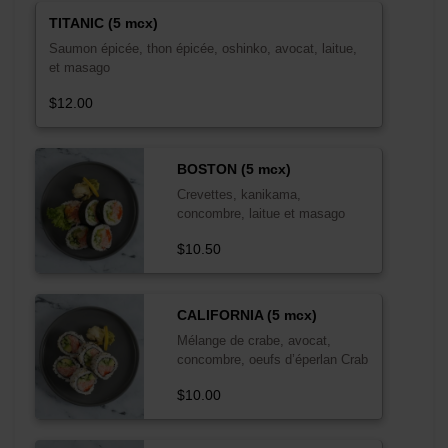
TITANIC (5 mcx)
Saumon épicée, thon épicée, oshinko, avocat, laitue,
et masago
$12.00
BOSTON (5 mcx)
Crevettes, kanikama,
concombre, laitue et masago
$10.50
CALIFORNIA (5 mcx)
Mélange de crabe, avocat,
concombre, oeufs d’éperlan Crab
mix, avocado, cucumber, smelt
$10.00
roe