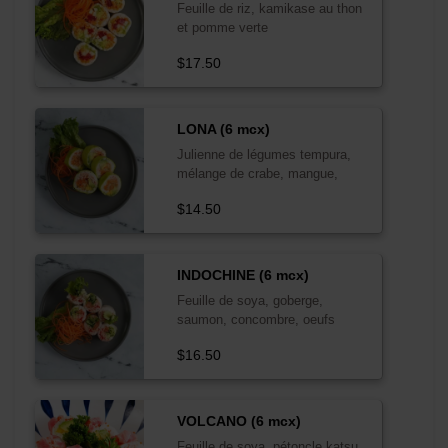
Feuille de riz, kamikase au thon
et pomme verte
$17.50
LONA (6 mcx)
Julienne de légumes tempura,
mélange de crabe, mangue,
avocat, sauce wafu GO
$14.50
INDOCHINE (6 mcx)
Feuille de soya, goberge,
saumon, concombre, oeufs
d'éperlan, avec sauce GO
$16.50
VOLCANO (6 mcx)
Feuille de soya, pétoncle katsu,