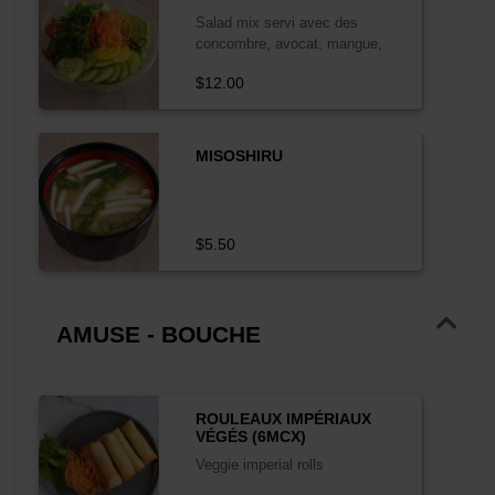
Salad mix servi avec des
concombre, avocat, mangue,
edamame, carrots, wakame,
$12.00
tomates, et daikon marinée. Mix
salad served with cucumber,
avocado, mango, edamame
carrots, wakame, tomatoes and
MISOSHIRU
marinated daikon.
$5.50
AMUSE - BOUCHE
ROULEAUX IMPÉRIAUX
VÉGÉS (6MCX)
Veggie imperial rolls