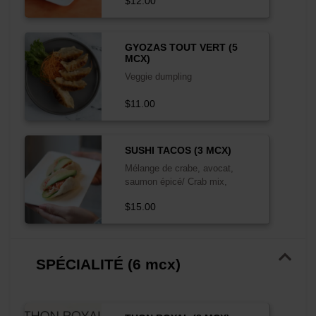
$12.00
GYOZAS TOUT VERT (5
MCX)
Veggie dumpling
$11.00
SUSHI TACOS (3 MCX)
Mélange de crabe, avocat,
saumon épicé/ Crab mix,
avocado, spicy salmon
$15.00
SPÉCIALITÉ (6 mcx)