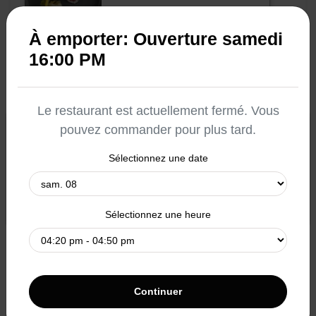
$9.00
À emporter: Ouverture samedi
16:00 PM
HAMACHI ÉPICÉ / Spicy hamachi (6)
Le restaurant est actuellement
fermé
. Vous
×
$8.50
pouvez commander pour plus tard.
Type de commande
Sélectionnez une date
Set the default selected order type
SAUMON / Salmon (6)
Livraison
À emporter
starts sam. 04:00 pm
starts sam. 04:00 pm
Sélectionnez une heure
$8.50
SAUMON AVOCAT / Salmon
avocado (6)
Continuer