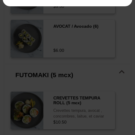
$9.50
AVOCAT / Avocado (6)
$6.00
FUTOMAKI (5 mcx)
CREVETTES TEMPURA
ROLL (5 mcx)
Crevettes tempura, avocat ,
concombres, laitue, et caviar
$10.50