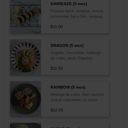
KAMIKAZE (5 mcx)
Poisson épicé, tempura, avocat,
concombre Spicy fish, tempura,
avocado, cucumber
$11.00
DRAGON (5 mcx)
Anguille, concombre, mélange
de crabe, oeufs d’éperlan,
enrobé d’avocat
$11.50
RAINBOW (5 mcx)
Mélange de crabe, thon saumon,
avocat concombre, et caviar
$12.00