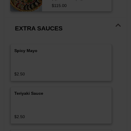
(24)
$115.00
EXTRA SAUCES
Spicy Mayo
$2.50
Teriyaki Sauce
$2.50