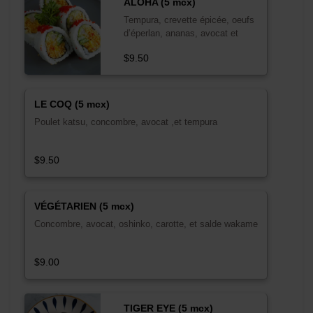
ALOHA (5 mcx)
Tempura, crevette épicée, oeufs
d’éperlan, ananas, avocat et
concombre
$9.50
LE COQ (5 mcx)
Poulet katsu, concombre, avocat ,et tempura
$9.50
VÉGÉTARIEN (5 mcx)
Concombre, avocat, oshinko, carotte, et salde wakame
$9.00
TIGER EYE (5 mcx)