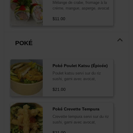
Mélange de crabe, fromage à la
crème, mangue, asperge, avocat
$11.00
POKÉ
Poké Poulet Katsu (Épicée)
Poulet katsu servi sur du riz
sushi, garni avec avocat,
concombre, mangue, wakame,
$21.00
carottes, maïs, d'edamame, et
salad mix servi avec sauce
teriyaki et mayo épicée/ Spicy
Chicken Katsu serve on sushi
Poké Crevette Tempura
rice top with avocado, cucumber,
Crevette tempura servi sur du riz
mango, wakame, carrots, corn,
sushi, garni avec avocat,
edamame, and salad mix serve
concombre, mangue, wakame,
with teriyaki sauce and spicy
$21.00