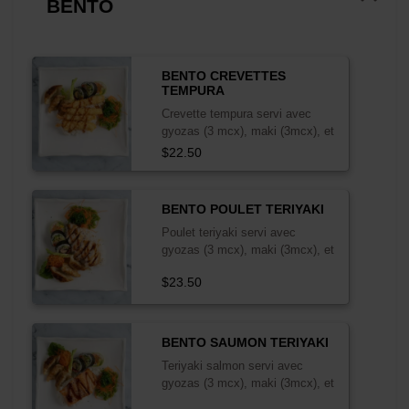
BENTO
with avocado, cucumber, mango,
wakame, carrots, corn,
edamame, and salad mix serve
with teriyaki sauce and spicy
mayo
BENTO CREVETTES
TEMPURA
Crevette tempura servi avec
gyozas (3 mcx), maki (3mcx), et
salade d'algues.
$22.50
BENTO POULET TERIYAKI
Poulet teriyaki servi avec
gyozas (3 mcx), maki (3mcx), et
salade d'algues.
$23.50
BENTO SAUMON TERIYAKI
Teriyaki salmon servi avec
gyozas (3 mcx), maki (3mcx), et
salade d'algues.