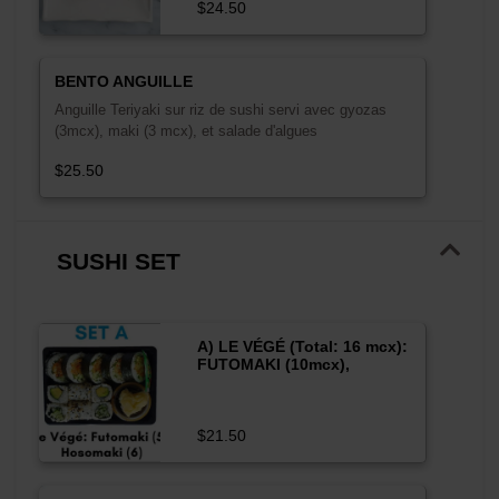
$24.50
BENTO ANGUILLE
Anguille Teriyaki sur riz de sushi servi avec gyozas
(3mcx), maki (3 mcx), et salade d'algues
$25.50
SUSHI SET
A) LE VÉGÉ (Total: 16 mcx):
FUTOMAKI (10mcx),
HOSOMAKI (6mcx)
$21.50