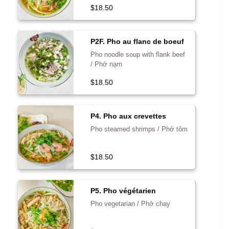
$18.50
P2F. Pho au flanc de boeuf
Pho noodle soup with flank beef
/ Phở nạm
$18.50
P4. Pho aux crevettes
Pho steamed shrimps / Phở tôm
$18.50
P5. Pho végétarien
Pho vegetarian / Phở chay