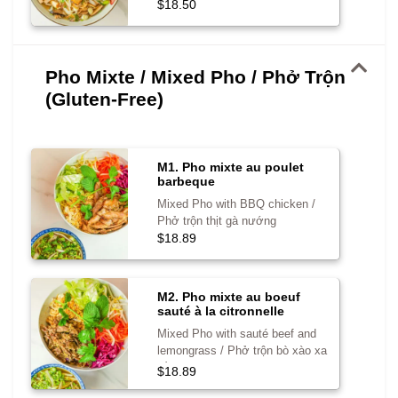
$18.50
Pho Mixte / Mixed Pho / Phở Trộn
(Gluten-Free)
M1. Pho mixte au poulet
barbeque
Mixed Pho with BBQ chicken /
Phở trộn thịt gà nướng
$18.89
M2. Pho mixte au boeuf
sauté à la citronnelle
Mixed Pho with sauté beef and
lemongrass / Phở trộn bò xào xa
tế
$18.89