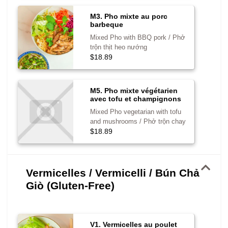
M3. Pho mixte au porc
barbeque
Mixed Pho with BBQ pork / Phở
trộn thịt heo nướng
$18.89
M5. Pho mixte végétarien
avec tofu et champignons
Mixed Pho vegetarian with tofu
and mushrooms / Phở trộn chay
$18.89
Vermicelles / Vermicelli / Bún Chả
Giò (Gluten-Free)
V1. Vermicelles au poulet