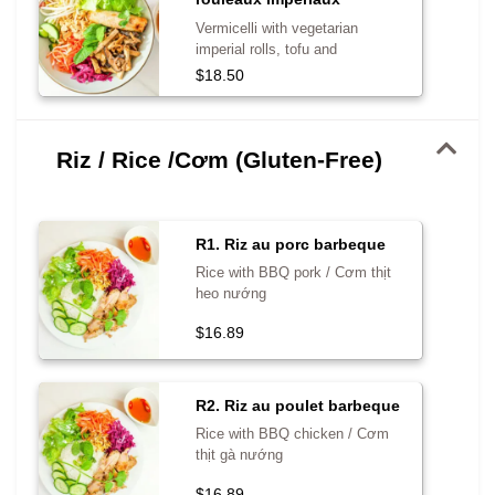
végétariens, tofu et
Vermicelli with vegetarian
champignons
imperial rolls, tofu and
mushrooms / Bún chả giò chay,
$18.50
đậu phụ, nấm
Riz / Rice /Cơm (Gluten-Free)
R1. Riz au porc barbeque
Rice with BBQ pork / Cơm thịt
heo nướng
$16.89
R2. Riz au poulet barbeque
Rice with BBQ chicken / Cơm
thịt gà nướng
$16.89