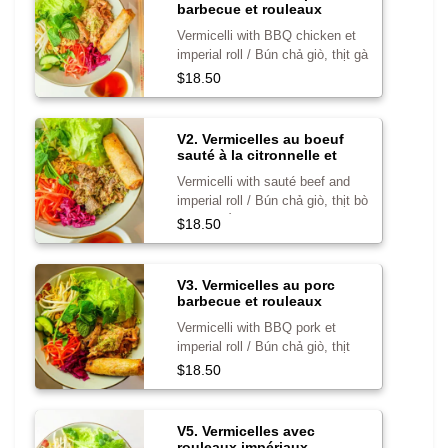
barbecue et rouleaux
impériaux
Vermicelli with BBQ chicken et
imperial roll / Bún chả giò, thịt gà
nướng
$18.50
V2. Vermicelles au boeuf
sauté à la citronnelle et
rouleaux impériaux
Vermicelli with sauté beef and
imperial roll / Bún chả giò, thịt bò
xào xa tế
$18.50
V3. Vermicelles au porc
barbecue et rouleaux
impériaux
Vermicelli with BBQ pork et
imperial roll / Bún chả giò, thịt
heo nướng
$18.50
V5. Vermicelles avec
rouleaux impériaux