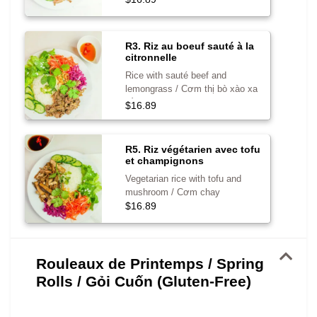
R3. Riz au boeuf sauté à la
citronnelle
Rice with sauté beef and
lemongrass / Cơm thị bò xào xa
tế
$16.89
R5. Riz végétarien avec tofu
et champignons
Vegetarian rice with tofu and
mushroom / Cơm chay
$16.89
Rouleaux de Printemps / Spring
Rolls / Gỏi Cuốn (Gluten-Free)