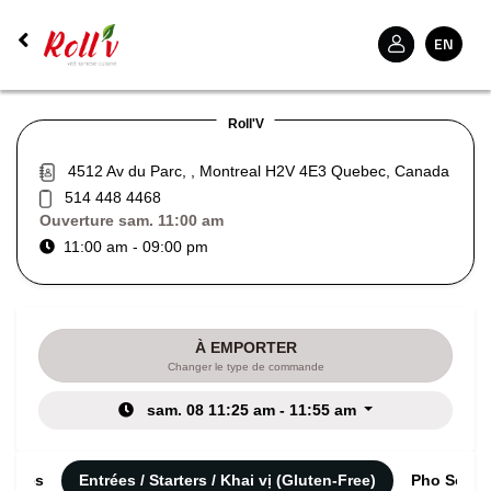
EN
Roll'V
4512 Av du Parc, , Montreal H2V 4E3 Quebec, Canada
514 448 4468
Ouverture
sam. 11:00 am
11:00 am - 09:00 pm
À EMPORTER
Changer le type de commande
sam. 08 11:25 am - 11:55 am
gories
Entrées / Starters / Khai vị (Gluten-Free)
Pho Soupe 