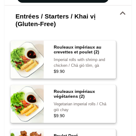
Entrées / Starters / Khai vị
(Gluten-Free)
Rouleaux impériaux au
crevettes et poulet (2)
Imperial rolls with shrimp and
chicken / Chả giò tôm, gà
$9.90
Rouleaux impériaux
végétariens (2)
Vegetarian imperial rolls / Chả
giò chay
$9.90
Poulet Doré