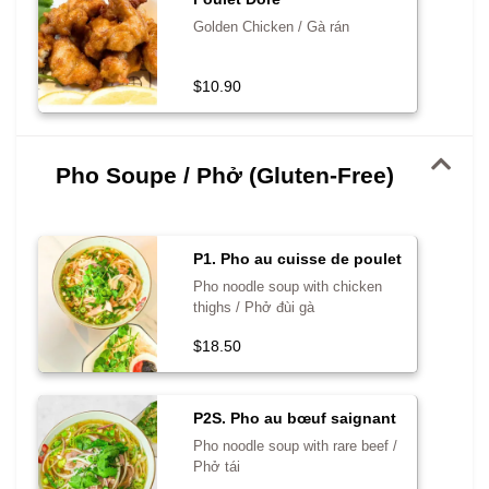
Golden Chicken / Gà rán
$10.90
Pho Soupe / Phở (Gluten-Free)
P1. Pho au cuisse de poulet
Pho noodle soup with chicken
thighs / Phở đùi gà
$18.50
P2S. Pho au bœuf saignant
Pho noodle soup with rare beef /
Phở tái