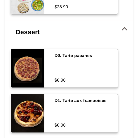
champignons, Soupe
$28.90
végétarienne, Dessert: tarte
Dessert
D0. Tarte pacanes
$6.90
D1. Tarte aux framboises
$6.90