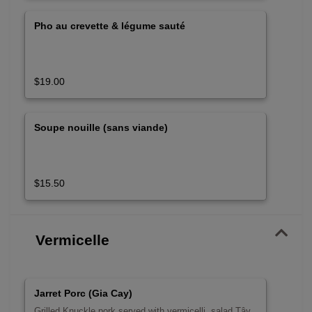
Pho au crevette & légume sauté
$19.00
Soupe nouille (sans viande)
$15.50
Vermicelle
Jarret Porc (Gia Cay)
Grilled Knuckle pork served with vermicelli, salad Tây