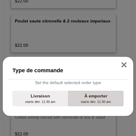
$22.00
Poulet saute citronelle & 2 rouleaux imperiaux
$22.00
×
Crevettes, boeufs & poulets grillés
Type de commande
Grilled shrimps, beef, chicken served with vermicelli or
rice & salad
Set the default selected order type
$24.00
Livraison
À emporter
starts dim. 11:30 am
starts dim. 11:30 am
Vermicelles aux crevettes grillées
Grilled shrimp served with vermicelli or rice & salad
$22.00