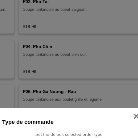
P02. Pho Tai
sum,
Soupe tonkinoise au boeuf saignant
$18.98
P04. Pho Chin
Soupe tonkinoise au boeuf bien cuit
$18.98
P06. Pho Ga Nuong - Rau
Soupe tonkinoise aux poulet grillé et légume
$18.98
Type de commande
Set the default selected order type
P08. Pho Tai Bo Vien