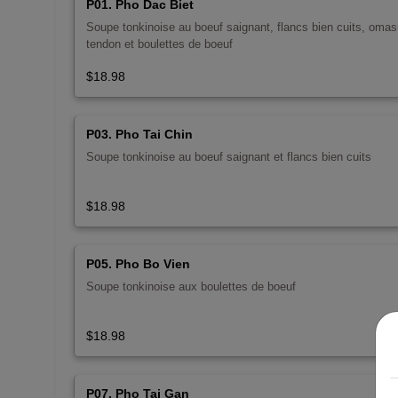
P01. Pho Dac Biet
Soupe tonkinoise au boeuf saignant, flancs bien cuits, oma
tendon et boulettes de boeuf
$18.98
P03. Pho Tai Chin
Soupe tonkinoise au boeuf saignant et flancs bien cuits
$18.98
P05. Pho Bo Vien
Soupe tonkinoise aux boulettes de boeuf
$18.98
P07. Pho Tai Gan