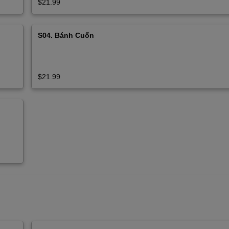
$21.99
S04. Bánh Cuốn
$21.99