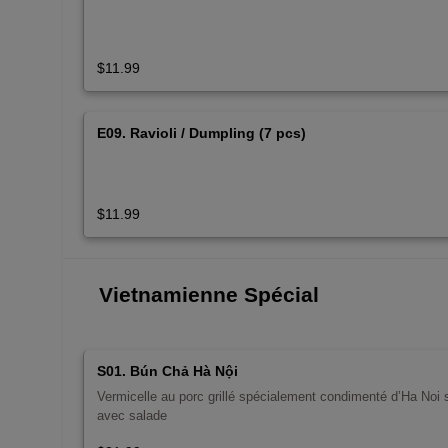
$11.99
E09. Ravioli / Dumpling (7 pcs)
$11.99
Vietnamienne Spécial
S01. Bún Chả Hà Nội
Vermicelle au porc grillé spécialement condimenté d’Ha Noi 
avec salade