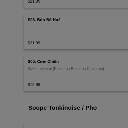
$21.99
S03. Bún Bò Huế
$21.99
S05. Cơm Chiên
Riz frit oriental (Poulet ou Boeuf ou Crevettes)
$19.98
Soupe Tonkinoise / Pho