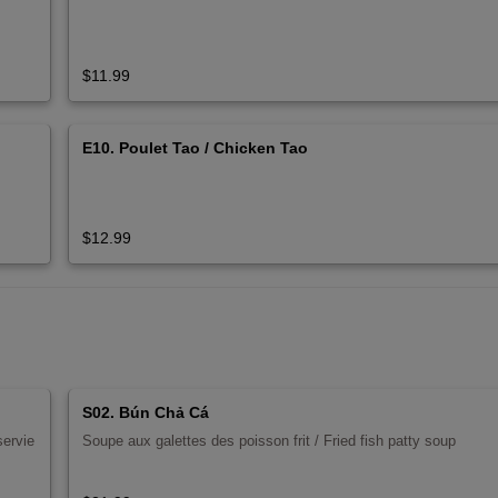
$11.99
E10. Poulet Tao / Chicken Tao
$12.99
S02. Bún Chả Cá
servie
Soupe aux galettes des poisson frit / Fried fish patty soup