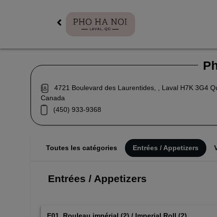
Ph
4721 Boulevard des Laurentides, , Laval H7K 3G4 Q
Canada
(450) 933-9368
Toutes les catégories
Entrées / Appetizers
Entrées / Appetizers
E01. Rouleau impérial (2) / Imperial Roll (2)