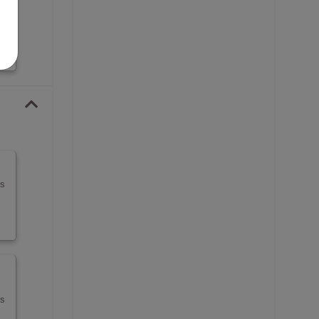
ns
ns