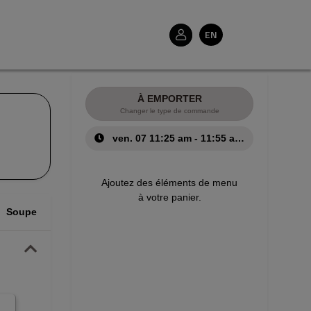
EN
À EMPORTER
Changer le type de commande
ven. 07 11:25 am - 11:55 am
Ajoutez des éléments de menu
à votre panier.
Soupe / Soup
Grillades / Grills
Main Course
Pad Tha