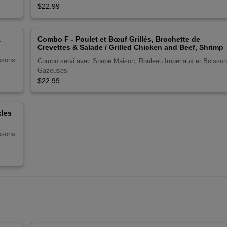
$22.99
&
Combo F - Poulet et Bœuf Grillés, Brochette de
Crevettes & Salade / Grilled Chicken and Beef, Shrimp
Brochette & Salad
ssons
Combo servi avec Soupe Maison, Rouleau Impériaux et Boisso
Gazeuses
$22.99
cles
ssons