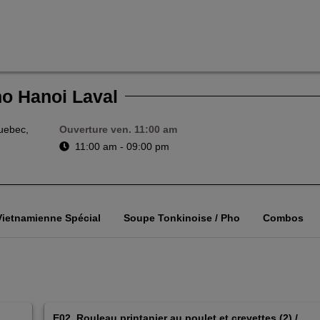
o Hanoi Laval
uebec,
Ouverture
ven. 11:00 am
11:00 am - 09:00 pm
Vietnamienne Spécial
Soupe Tonkinoise / Pho
Combos
E02. Rouleau printanier au poulet et crevettes (2) /