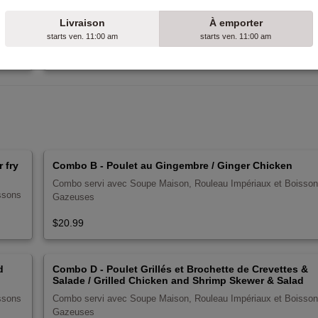
Soupe tonkinoise aux bœuf saignant et boulettes de bœuf
Livraison
À emporter
starts ven. 11:00 am
starts ven. 11:00 am
$18.98
 fry
Combo B - Poulet au Gingembre / Ginger Chicken
Combo servi avec Soupe Maison, Rouleau Impériaux et Boisso
ssons
Gazeuses
$20.99
d
Combo D - Poulet Grillés et Brochette de Crevettes &
Salade / Grilled Chicken and Shrimp Skewer & Salad
ssons
Combo servi avec Soupe Maison, Rouleau Impériaux et Boisso
Gazeuses