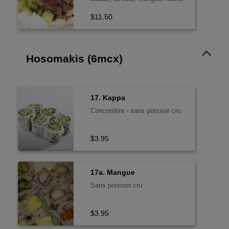
de menthe, sésame, sauce teri
$11.50
et sriracha
Hosomakis (6mcx)
17. Kappa
Concombre - sans poisson cru
$3.95
17a. Mangue
Sans poisson cru
$3.95