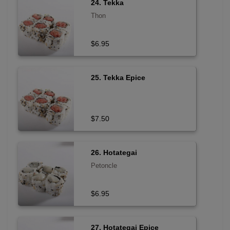
24. Tekka
Thon
$6.95
25. Tekka Epice
$7.50
26. Hotategai
Petoncle
$6.95
27. Hotategai Epice