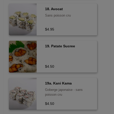
18. Avocat
Sans poisson cru
$4.95
19. Patate Sucree
$4.50
19a. Kani Kama
Goberge japonaise - sans
poisson cru
$4.50