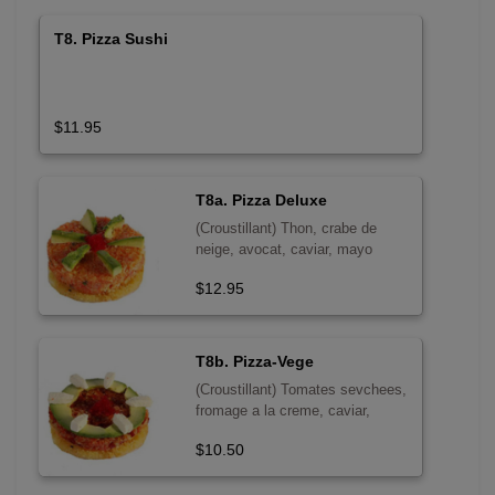
T8. Pizza Sushi
$11.95
T8a. Pizza Deluxe
(Croustillant) Thon, crabe de
neige, avocat, caviar, mayo
epicee sur galette de riz tempura
$12.95
T8b. Pizza-Vege
(Croustillant) Tomates sevchees,
fromage a la creme, caviar,
avocat, tempura, mayo epicee
$10.50
sur riz tempura