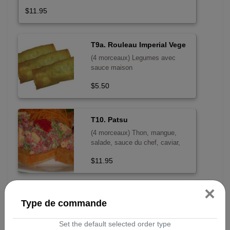
$11.95
T9a. Rouleau Imperial Vege
(4 morceaux) Legumes avec
sauce maison
$5.50
T10. Patsu
(4 morceaux) Thon, mangue,
salade, sauce du chef, caviar,
servis sur patate sucree tempura
$11.95
×
T11. Lune
Type de commande
(8 morceaux - Croustillant)
Sashimi thon, saumon asperge,
Set the default selected order type
poivron rouge