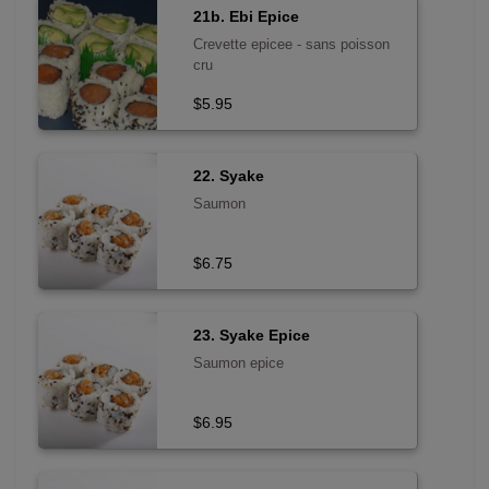
21b. Ebi Epice
Crevette epicee - sans poisson
cru
$5.95
22. Syake
Saumon
$6.75
23. Syake Epice
Saumon epice
$6.95