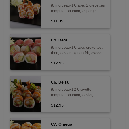
(8 morceaux) Crabe, 2 crevettes
tempura, saumon, asperge,
caviar, oignon frit, mayo epicee
$11.95
C5. Beta
(8 morceaux) Crabe, crevettes,
thon, caviar, oignon frit, avocat,
tempura, mayo epicee
$12.95
C6. Delta
(8 morceaux) 2 Crevette
tempura, saumon, caviar,
oshinko, avocat, asperge, laitue
$12.95
C7. Omega