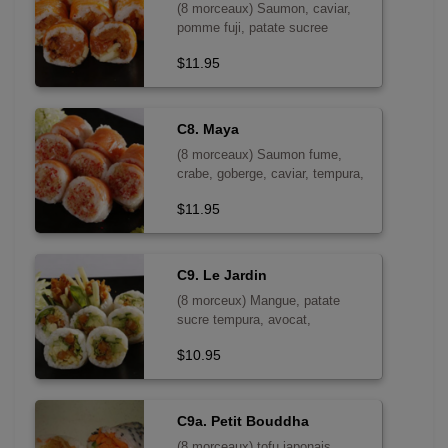
(8 morceaux) Saumon, caviar,
pomme fuji, patate sucree
tempura, mayo epicee
$11.95
C8. Maya
(8 morceaux) Saumon fume,
crabe, goberge, caviar, tempura,
mayo epicee - sans poisson cru
$11.95
C9. Le Jardin
(8 morceux) Mangue, patate
sucre tempura, avocat,
concombre laitue . sans poisson
$10.95
cru
C9a. Petit Bouddha
(8 morceaux) tofu japonais