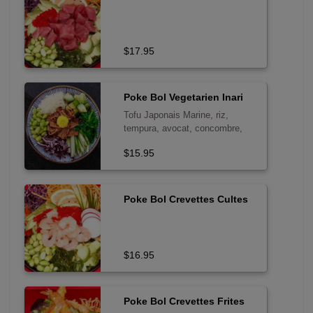
$17.95
Poke Bol Vegetarien Inari
Tofu Japonais Marine, riz,
tempura, avocat, concombre,
laitue, oignon frit, edamame,
$15.95
sauce maison, teriyaki, mayo
epicee legere, sesame, nori,
wakame, poivron rouge et
mango.
Poke Bol Crevettes Cultes
$16.95
Poke Bol Crevettes Frites