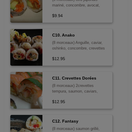
mariné, concombre, avocat,
carottes, tempura, sauce du chef
$9.94
C10. Anako
(8 morceaux) Anguille, caviar,
oshinko, concombre, crevettes
tempura, mayo - sans poisson
$12.95
cru
C11. Crevettes Dorées
(8 morceaux) 2crevettes
tempura, saumon, caviars,
mangue, feuille de menthe,
$12.95
oignon frit, mayo
C12. Fantasy
(8 morceaux) saumon grillé,