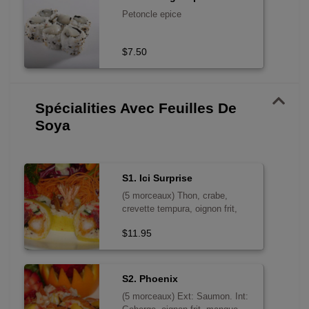
Petoncle epice
$7.50
Spécialities Avec Feuilles De
Soya
S1. Ici Surprise
(5 morceaux) Thon, crabe,
crevette tempura, oignon frit,
caviar, concombre, mayo
$11.95
S2. Phoenix
(5 morceaux) Ext: Saumon. Int: