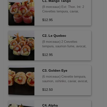
C1. Mango Tango
(8 morceaux) Ext: Thon. Int: 2
Crevettes tempura, caviar,
mangue
$12.95
C2. Le Quebec
(8 morceaux) 2 Crevettes
tempura, saumon fume, avocat,
caviar, fromage a la creme -
$12.95
sans poisson cru
C3. Golden Eye
(6 morceaux) Crevette tempura,
saumon, oshinko, caviar, avocat,
poivron rouge
$12.50
C4. Alpha