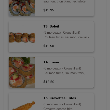
saumon, thon blanc, echalote,
carotte, caviar - sans poisson
$11.95
cru
T3. Soleil
(8 morceaux- Croustillant)
Rouleau frit au saumon, caviar -
sans poisson cru
$11.50
T4. Lover
(6 morceaux - Croustillant)
Saumon fume, saumon frais,
fromage a la creme, caviar,
$12.50
avocat, tempura, mayo - sans
poisson cru
T5. Crevettes Frites
(3 morceaux - Croustillant)
Crevette geante frite