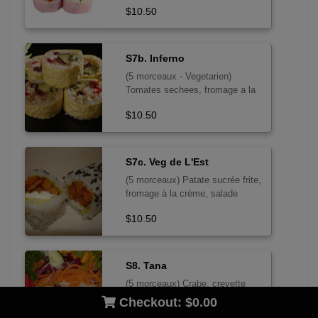
$10.50
sans poisson cru
S7b. Inferno
(5 morceaux - Vegetarien)
Tomates sechees, fromage a la
creme, caviar, avocat,
$10.50
concombre, tempura, mayo
epicee - sans poisson cru
S7c. Veg de L'Est
(5 morceaux) Patate sucrée frite,
fromage à la crème, salade
$10.50
S8. Tana
(5 morceaux) Crabe, crevette
tempura, avocat, concombre,
Checkout:
$0.00
caviar, mayo - sans poisson cru