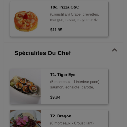
T8c. Pizza C&C
(Croustillan) Crabe, crevettes,
mangue, caviar, mayo sur riz
tempura
$11.95
Spécialites Du Chef
T1. Tiger Eye
(5 morceaux - l interieur pane)
saumon, echalote, carotte,
caviar - sans poisson cru
$9.94
T2. Dragon
(6 morceaux - Croustillant)