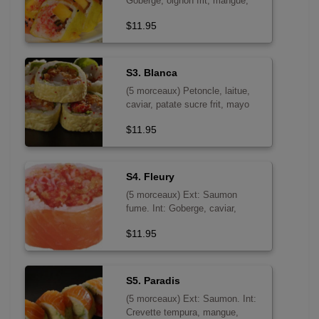
Goberge, oignon frit, mangue,
caviar, tempura, mayo
$11.95
S3. Blanca
(5 morceaux) Petoncle, laitue,
caviar, patate sucre frit, mayo
$11.95
S4. Fleury
(5 morceaux) Ext: Saumon
fume. Int: Goberge, caviar,
avocat, carottes frites, tempura -
$11.95
sans poisson cru
S5. Paradis
(5 morceaux) Ext: Saumon. Int:
Crevette tempura, mangue,