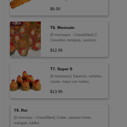
$6.00
T6. Mexicain
(8 morceaux - Croustillant) 2
Crevettes tempura, saumon,
goberge, caviar, mayo epicee -
$12.95
sans poisson cru
T7. Super S
(6 morceaux) Saumon, oshinko,
caviar, mayo sur rouleu,
crevettes tempura
$13.95
T9. Roi
(8 morceau - Croustillant) Crabe, saumon fume,
mangue, tobiko