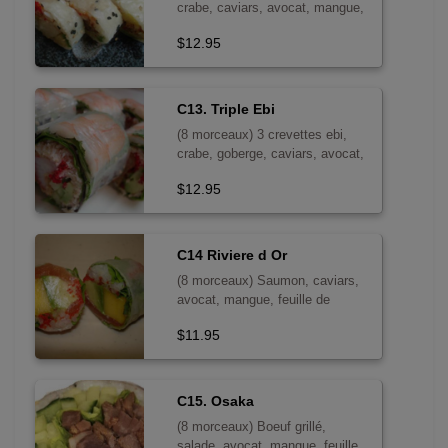
crabe, caviars, avocat, mangue,
feuille de menthe, salade, oignon
$12.95
frit, mayo
C13. Triple Ebi
(8 morceaux) 3 crevettes ebi,
crabe, goberge, caviars, avocat,
concombre, feuille de menthe,
$12.95
tempura, oignon frit, mayo
C14 Riviere d Or
(8 morceaux) Saumon, caviars,
avocat, mangue, feuille de
menthe, mayo
$11.95
C15. Osaka
(8 morceaux) Boeuf grillé,
salade, avocat, mangue, feuille