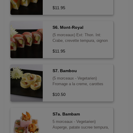
avocat, oignon frit, caviar
$11.95
S6. Mont-Royal
(5 morceaux) Ext: Thon. Int:
Crabe, crevette tempura, oignon
frit, caviar, avocat, mayo
$11.95
S7. Bambou
(5 morceaux - Vegetarien)
Fromage a la creme, carottes
frites, mangue, avocat, tempura
$10.50
- sans poisson cru
S7a. Bambam
5 morceaux - Vegetarien)
Asperge, patate sucree tempura,
avocat, carotte frite, mangue -