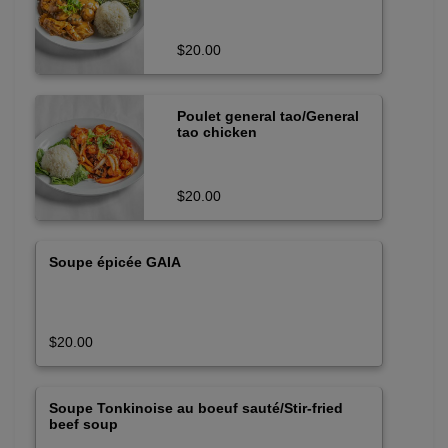
$20.00
Poulet general tao/General
tao chicken
$20.00
Soupe épicée GAIA
$20.00
Soupe Tonkinoise au boeuf sauté/Stir-fried
beef soup