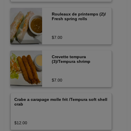
Rouleaux de printemps (2)/
Fresh spring rolls
$7.00
Crevette tempura
(3)/Tempura shrimp
$7.00
Crabe a carapage molle frit /Tempura soft shell
crab
$12.00