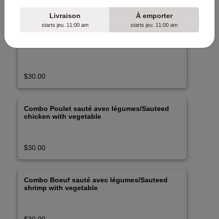
$30.00
Livraison
À emporter
starts jeu. 11:00 am
starts jeu. 11:00 am
Combo Porc grillé avec salade/Grilled pork
with salad
$30.00
Combo Poulet sauté avec légumes/Sauteed
chicken with vegetable
$30.00
Combo Boeuf sauté avec légumes/Sauteed
shrimp with vegetable