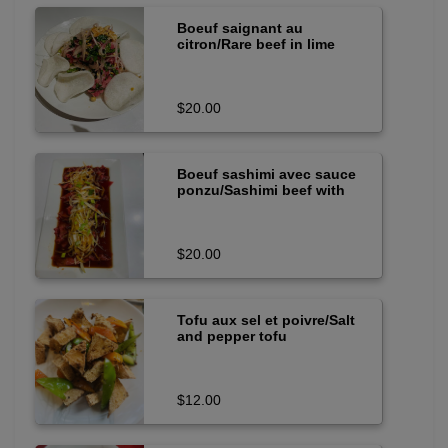
Boeuf saignant au
citron/Rare beef in lime
juice salad
$20.00
Boeuf sashimi avec sauce
ponzu/Sashimi beef with
ponzu sauce
$20.00
Tofu aux sel et poivre/Salt
and pepper tofu
$12.00