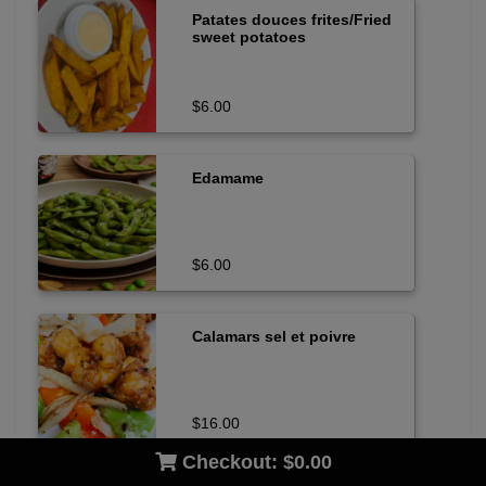
Patates douces frites/Fried
sweet potatoes
$6.00
Edamame
$6.00
Calamars sel et poivre
$16.00
Checkout:
$0.00